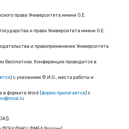
ского права Университета имени О.Е.
государства и права Университета имени О.Е.
онодательства и правоприменения Университета
ии бесплатное. Конференция проводится в
ается
) с указанием Ф.И.О., места работы и
а в формате Word (
форма прилагается
) с
ev@msal.ru
ЮА));
ния ФГБУ ФНКЦ ФМБА России)