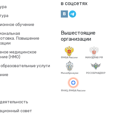
в соцсетях
ура
тура
ионное обучение
Вышестоящие
иональная
готовка. Повышение
организации
кации
вное медицинское
ние (НМО)
ФМБА России
МИНЗДРАВ РФ
 образовательные услуги
Минобрнауки
РОСОБРНАДЗОР
ание
ФНКЦ ФМБА России
 деятельность
ационный совет