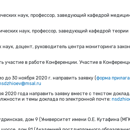
ических наук, профессор, заведующий кафедрой медицин
ческих наук, профессор, заведующий кафедрой теории 
их наук, доцент, руководитель центра мониторинга зак
ь участие в работе Конференции. Участие в Конференц
о до 30 ноября 2020 г. направить заявку (
форма прилаг
nsdzhioev@msal.ru
ря 2020 года направить заявку вместе с текстом доклад
олжности и темы доклада по электронной почте:
nsdzhio
Кудринская, дом 9 (Университет имени О.Е. Кутафина (МГ
кое шоссе, дом 91 (Академией постдипломного образова