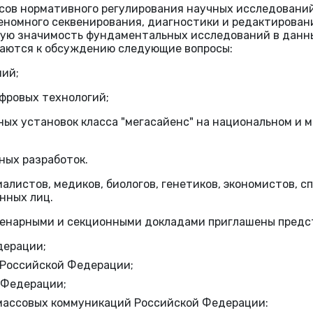
ов нормативного регулирования научных исследований 
еномного секвенирования, диагностики и редактирован
ную значимость фундаментальных исследований в данн
аются к обсуждению следующие вопросы:
ний;
ифровых технологий;
ных установок класса "мегасайенс" на национальном и 
ных разработок.
алистов, медиков, биологов, генетиков, экономистов, 
нных лиц.
пленарными и секционными докладами приглашены предс
дерации;
 Российской Федерации;
 Федерации;
 массовых коммуникаций Российской Федерации: