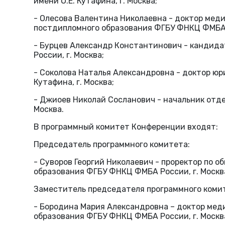
имени О.Е. Кутафина, г. Москва;
- Олесова Валентина Николаевна - доктор меди
постдипломного образования ФГБУ ФНКЦ ФМБА Р
- Бурцев Александр Константинович - кандид
России, г. Москва;
- Соколова Наталья Александровна - доктор ю
Кутафина, г. Москва;
- Джиоев Николай Сосланович - начальник отд
Москва.
В программный комитет Конференции входят:
Председатель программного комитета:
- Суворов Георгий Николаевич - проректор по
образования ФГБУ ФНКЦ ФМБА России, г. Москв
Заместитель председателя программного коми
- Бородина Мария Александровна – доктор ме
образования ФГБУ ФНКЦ ФМБА России, г. Москв