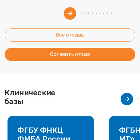
Все отзывы
Оставить отзыв
Клинические
базы
ФГБУ ФНКЦ
ФГБН
ФМБА России
МТ»