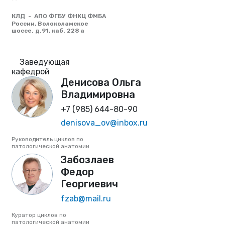
КЛД - АПО ФГБУ ФНКЦ ФМБА
России, Волоколамское
шоссе. д.91, каб. 228 а
Заведующая
кафедрой
Денисова Ольга
Владимировна
+7 (985) 644-80-90
denisova_ov@inbox.ru
Руководитель циклов по
патологической анатомии
Забозлаев
Федор
Георгиевич
fzab@mail.ru
Куратор циклов по
патологической анатомии